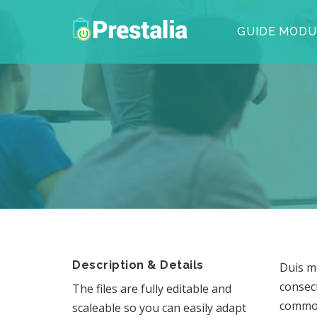
GUIDE MODU
Description & Details
Duis mo
consect
The files are fully editable and
commod
scaleable so you can easily adapt