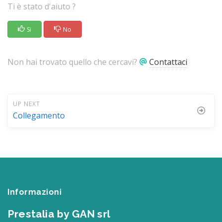
Ti è stato d'aiuto ?
Si
No
Non hai trovato quello che cercavi?
Contattaci
UP NEXT
Collegamento
Informazioni
Prestalia by GAN srl