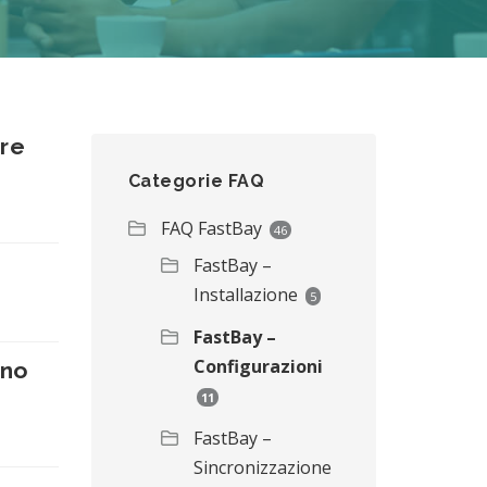
ure
Categorie FAQ
FAQ FastBay
46
FastBay –
Installazione
5
FastBay –
Configurazioni
ono
11
FastBay –
Sincronizzazione