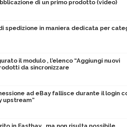
bblicazione di un primo prodotto (video)
 di spedizione in maniera dedicata per cate
urato il modulo , l’elenco “Aggiungi nuovi
odotti da sincronizzare
nessione ad eBay fallisce durante il login c
hy upstream”
ito in Fastbay , ma non risulta possibile