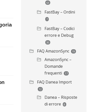
63
FastBay – Ordini
7
goria
FastBay – Codici
errore e Debug
30
FAQ AmazonSync
19
AmazonSync –
Domande
frequenti
17
on
FAQ Danea Import
12
Danea – Risposte
di errore
8