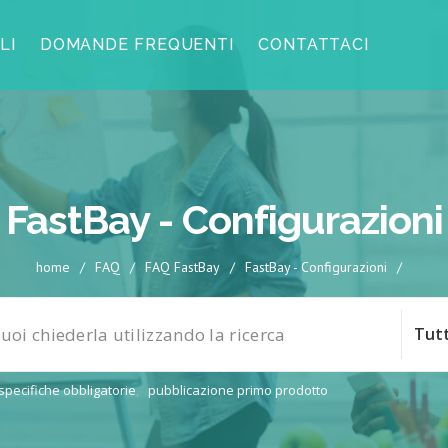
LI
DOMANDE FREQUENTI
CONTATTACI
FastBay - Configurazioni
home
/
FAQ
/
FAQ FastBay
/
FastBay - Configurazioni
/
specifiche obbligatorie
,
pubblicazione primo prodotto