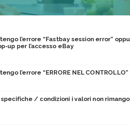
ttengo l’errore “Fastbay session error” opp
op-up per l’accesso eBay
 ottengo l’errore “ERRORE NEL CONTROLLO”
specifiche / condizioni i valori non rimang