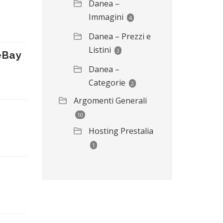
Danea –
Immagini
4
Danea – Prezzi e
Listini
3
eBay
Danea –
Categorie
2
Argomenti Generali
10
Hosting Prestalia
1