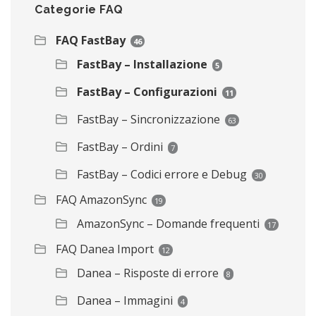
Categorie FAQ
FAQ FastBay
46
FastBay – Installazione
5
FastBay – Configurazioni
11
FastBay – Sincronizzazione
63
FastBay – Ordini
7
FastBay – Codici errore e Debug
30
FAQ AmazonSync
19
AmazonSync – Domande frequenti
17
FAQ Danea Import
12
Danea – Risposte di errore
8
Danea – Immagini
4