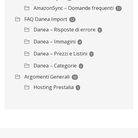
AmazonSync – Domande frequenti
17
FAQ Danea Import
12
Danea – Risposte di errore
8
Danea – Immagini
4
Danea – Prezzi e Listini
3
Danea – Categorie
2
Argomenti Generali
10
Hosting Prestalia
1