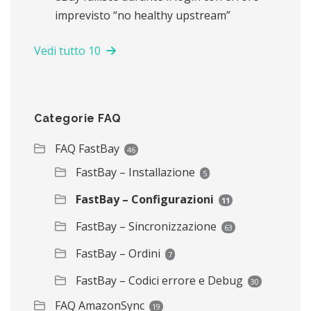
imprevisto “no healthy upstream”
Vedi tutto 10
Categorie FAQ
FAQ FastBay
46
FastBay – Installazione
5
FastBay – Configurazioni
11
FastBay – Sincronizzazione
63
FastBay – Ordini
7
FastBay – Codici errore e Debug
30
FAQ AmazonSync
19