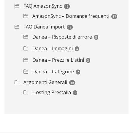
FAQ AmazonSync
19
AmazonSync – Domande frequenti
17
FAQ Danea Import
12
Danea – Risposte di errore
8
Danea – Immagini
4
Danea – Prezzi e Listini
3
Danea – Categorie
2
Argomenti Generali
10
Hosting Prestalia
1