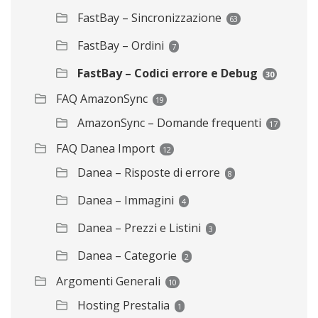
FastBay – Sincronizzazione
63
FastBay – Ordini
7
FastBay – Codici errore e Debug
30
FAQ AmazonSync
19
AmazonSync – Domande frequenti
17
FAQ Danea Import
12
Danea – Risposte di errore
8
Danea – Immagini
4
Danea – Prezzi e Listini
3
Danea – Categorie
2
Argomenti Generali
10
Hosting Prestalia
1