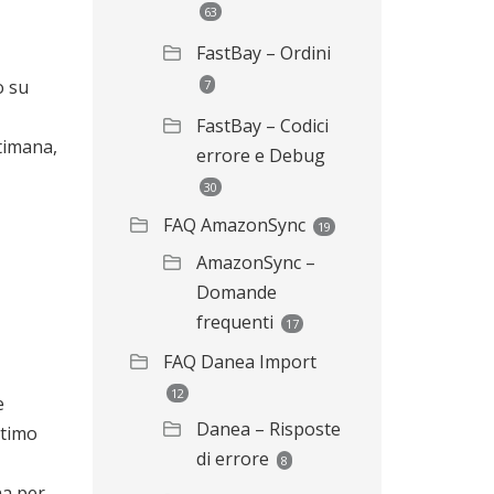
63
FastBay – Ordini
o su
7
FastBay – Codici
timana,
errore e Debug
30
FAQ AmazonSync
19
AmazonSync –
Domande
frequenti
17
FAQ Danea Import
12
e
Danea – Risposte
ltimo
di errore
8
na per