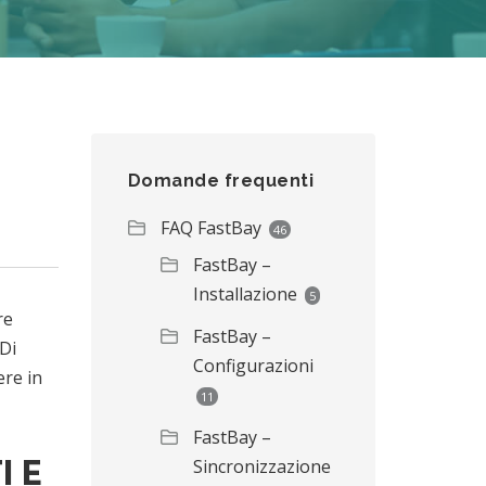
Domande frequenti
FAQ FastBay
46
FastBay –
Installazione
5
re
FastBay –
Di
Configurazioni
ere in
11
FastBay –
I E
Sincronizzazione