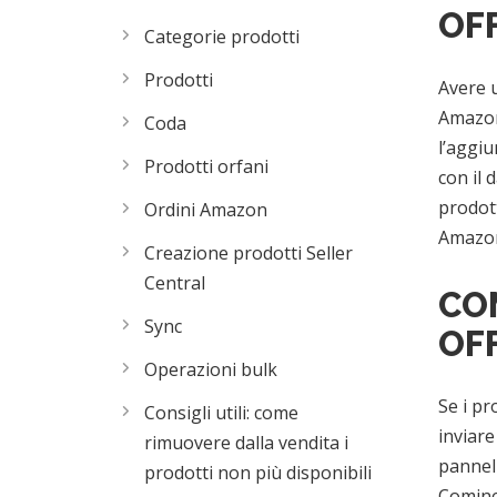
OFF
Categorie prodotti
Prodotti
Avere u
Amazon 
Coda
l’aggiu
Prodotti orfani
con il 
prodott
Ordini Amazon
Amazon 
Creazione prodotti Seller
Central
COM
Sync
OF
Operazioni bulk
Se i pr
Consigli utili: come
inviare
rimuovere dalla vendita i
pannell
prodotti non più disponibili
Cominc