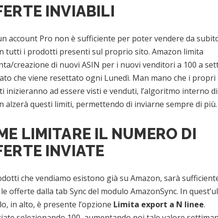
ERTE INVIABILI
n account Pro non è sufficiente per poter vendere da subit
tutti i prodotti presenti sul proprio sito. Amazon limita
nta/creazione di nuovi ASIN per i nuovi venditori a 100 a set
dato che viene resettato ogni Lunedì. Man mano che i propri
i inizieranno ad essere visti e venduti, l’algoritmo interno di
alzerà questi limiti, permettendo di inviarne sempre di più.
E LIMITARE IL NUMERO DI
FERTE INVIATE
odotti che vendiamo esistono già su Amazon, sarà sufficient
 le offerte dalla tab Sync del modulo AmazonSync. In quest’u
o, in alto, è presente l’opzione
Limita export a N linee
.
iate selezionando 100, aumentando poi tale valore settima