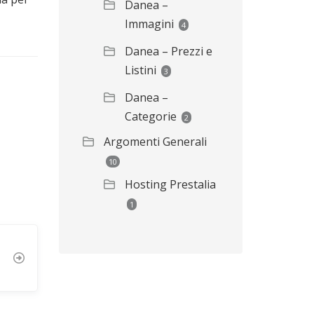
Danea –
Immagini
4
Danea – Prezzi e
Listini
3
Danea –
Categorie
2
Argomenti Generali
10
Hosting Prestalia
1