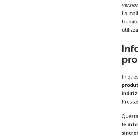
versio
La mail
tramite
utilizz
Inf
pro
In ques
produt
indiriz
Presta
Questa 
le inf
sincro