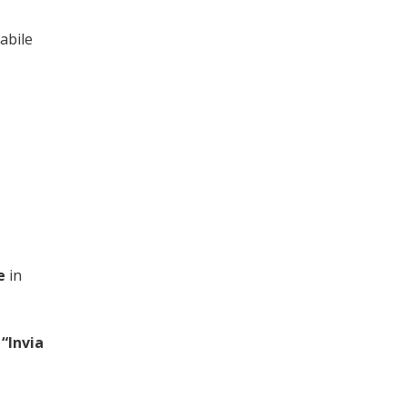
abile
e
in
x
“Invia