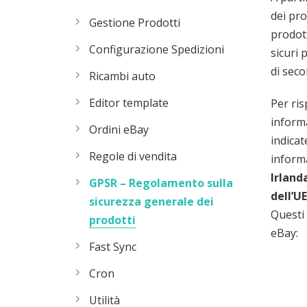
dei pro
Gestione Prodotti
prodott
Configurazione Spedizioni
sicuri 
di seco
Ricambi auto
Editor template
Per ris
informa
Ordini eBay
indicat
Regole di vendita
informa
Irland
GPSR – Regolamento sulla
dell’UE
sicurezza generale dei
Questi 
prodotti
eBay:
Fast Sync
Cron
Utilità