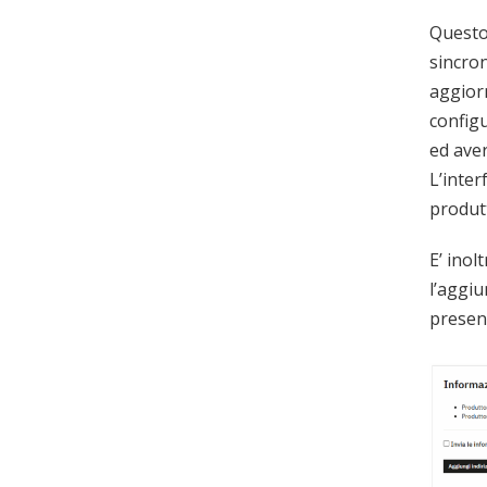
Questo 
sincron
aggior
config
ed aver
L’inter
produtt
E’ ino
l’aggiu
present