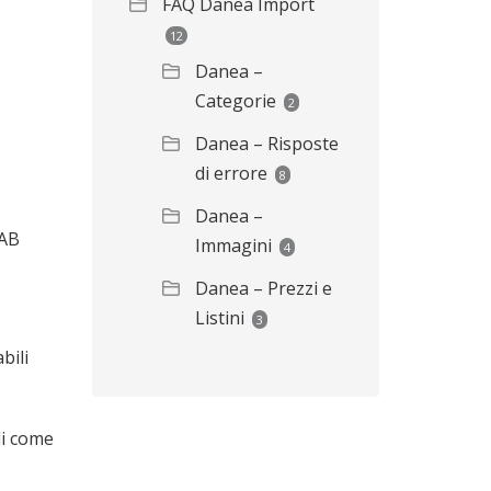
FAQ Danea Import
12
Danea –
Categorie
2
Danea – Risposte
di errore
8
Danea –
TAB
Immagini
4
Danea – Prezzi e
Listini
3
bili
li come