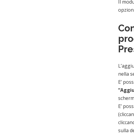
Il modu
opziona
Com
pro
Pre
L’aggiu
nella s
E’ poss
“Aggiu
scherm
E’ poss
(cliccan
cliccan
sulla d