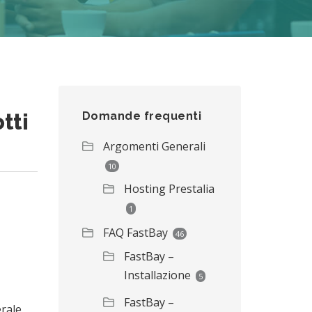
tti
Domande frequenti
Argomenti Generali
10
Hosting Prestalia
1
FAQ FastBay
46
FastBay –
Installazione
5
FastBay –
erale