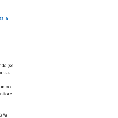
zzi a
ndo (se
incia,
 campo
rnitore
alla