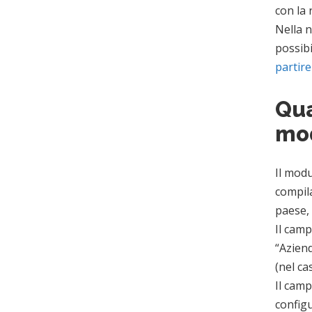
con la 
Nella n
possibi
partire
Qua
mo
Il modu
compila
paese, 
Il camp
“Aziend
(nel ca
Il camp
configu