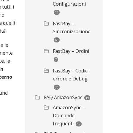
Configurazioni
tutti i
11
no
a quelli
FastBay –
tà.
Sincronizzazione
63
e le
FastBay – Ordini
amente
7
e, le
in
FastBay – Codici
nterno
errore e Debug
30
unci
FAQ AmazonSync
19
AmazonSync –
Domande
frequenti
17