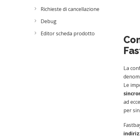
Richieste di cancellazione
Debug
Editor scheda prodotto
Com
Fas
La con
denomi
Le imp
sincro
ad ecce
per si
Fastbay
indiri