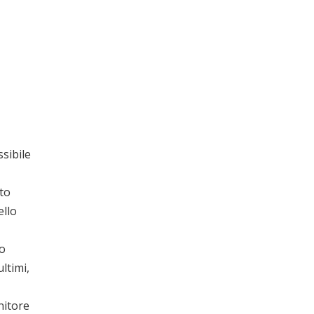
ssibile
sto
ello
co
ultimi,
nitore