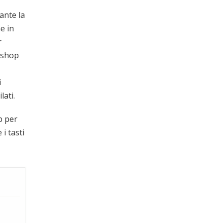
ante la
e in
r
ashop
i
lati.
p per
i tasti